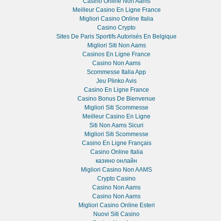
Casino Online Non Aams
Meilleur Casino En Ligne France
Migliori Casino Online Italia
Casino Crypto
Sites De Paris Sportifs Autorisés En Belgique
Migliori Siti Non Aams
Casinos En Ligne France
Casino Non Aams
Scommesse Italia App
Jeu Plinko Avis
Casino En Ligne France
Casino Bonus De Bienvenue
Migliori Siti Scommesse
Meilleur Casino En Ligne
Siti Non Aams Sicuri
Migliori Siti Scommesse
Casino En Ligne Français
Casino Online Italia
казино онлайн
Migliori Casino Non AAMS
Crypto Casino
Casino Non Aams
Casino Non Aams
Migliori Casino Online Esteri
Nuovi Siti Casino